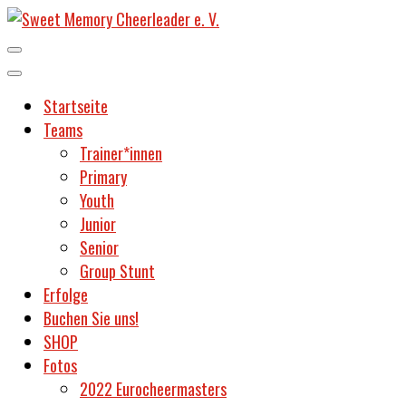
Unser Verein wurde bereits 1996 gegründet und ist damit der
älteste und traditionsreichste Cheerleadingverein Potsdams.
Startseite
Sweet
Teams
Trainer*innen
Primary
Youth
Junior
Memory
Senior
Group Stunt
Erfolge
Buchen Sie uns!
Cheerleader
SHOP
Fotos
2022 Eurocheermasters