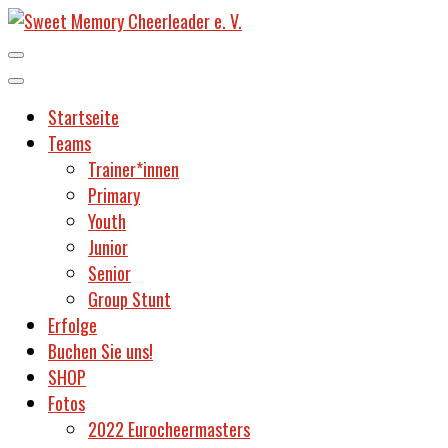
Unser Verein wurde bereits 1996 gegründet und ist damit der
älteste und traditionsreichste Cheerleadingverein Potsdams.
Startseite
Sweet
Teams
Trainer*innen
Primary
Youth
Junior
Memory
Senior
Group Stunt
Erfolge
Buchen Sie uns!
Cheerleader
SHOP
Fotos
2022 Eurocheermasters